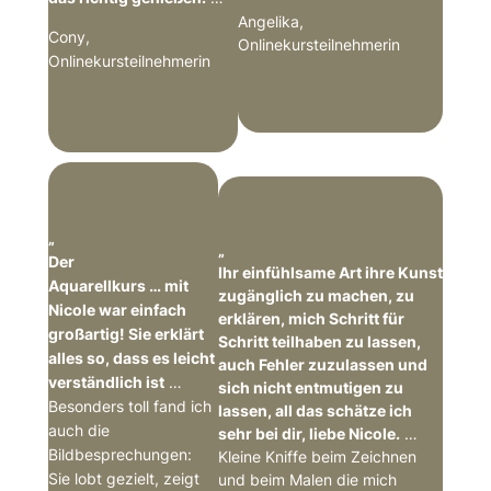
Angelika,
Cony,
Onlinekursteilnehmerin
Onlinekursteilnehmerin
„
„
Der
Ihr einfühlsame Art ihre Kunst
Aquarellkurs
…
mit
zugänglich zu machen, zu
Nicole war einfach
erklären, mich Schritt für
großartig! Sie erklärt
Schritt teilhaben zu lassen,
alles so, dass es leicht
auch Fehler zuzulassen und
verständlich ist
…
sich nicht entmutigen zu
Besonders toll fand ich
lassen, all das schätze ich
auch die
sehr bei dir, liebe Nicole.
…
Bildbesprechungen:
Kleine Kniffe beim Zeichnen
Sie lobt gezielt, zeigt
und beim Malen die mich