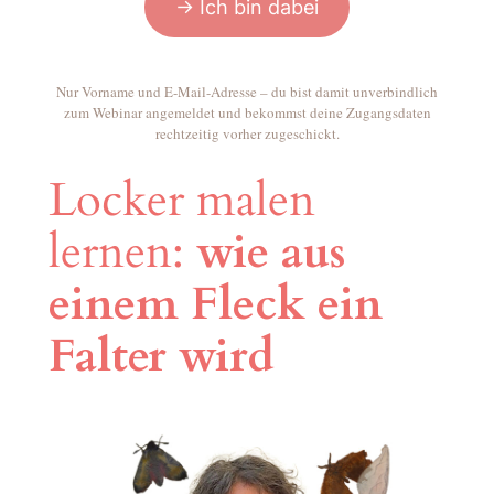
→ Ich bin dabei
Nur Vorname und E-Mail-Adresse – du bist damit unverbindlich
zum Webinar angemeldet und bekommst deine Zugangsdaten
rechtzeitig vorher zugeschickt.
Locker malen
lernen:
wie aus
einem Fleck ein
Falter wird