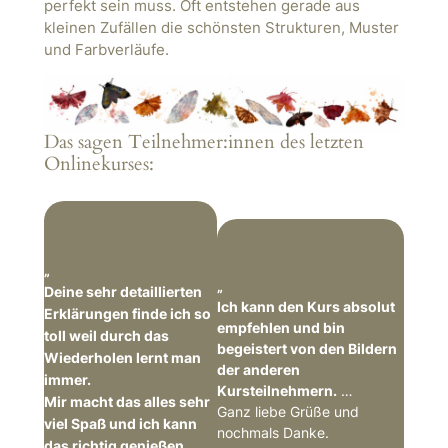
perfekt sein muss. Oft entstehen gerade aus
kleinen Zufällen die schönsten Strukturen, Muster
und Farbverläufe.
Das sagen Teilnehmer:innen des letzten
Onlinekurses:
„
„
Deine sehr detaillierten
Ich kann den Kurs absolut
Erklärungen finde ich so
empfehlen und bin
toll weil durch das
begeistert von den Bildern
Wiederholen lernt man
der anderen
immer.
Kursteilnehmern.
…
Mir macht das alles sehr
Ganz liebe Grüße und
viel Spaß und ich kann
nochmals Danke.
das richtig genießen.
…